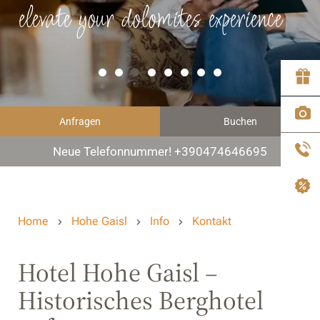
elevate your dolomites experience
Anfragen
Buchen
Neue Telefonnummer! +390474646695
Home
Hohe Gaisl
Info
Kontakt
Hotel Hohe Gaisl –
Historisches Berghotel