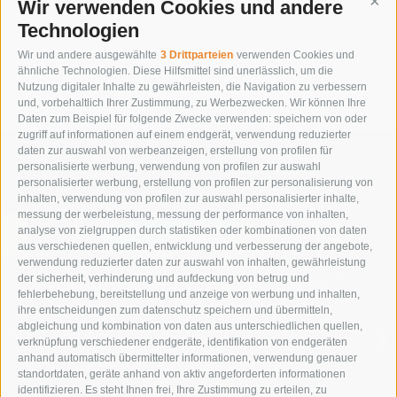
I-39030 Prags
Wir verwenden Cookies und andere
Cont
Tel. +39 0474 646695
Technologien
Wir und andere ausgewählte
3 Drittparteien
verwenden Cookies und
E-Mail:
hotel@hohegaisl.com
ähnliche Technologien. Diese Hilfsmittel sind unerlässlich, um die
Nutzung digitaler Inhalte zu gewährleisten, die Navigation zu verbessern
und, vorbehaltlich Ihrer Zustimmung, zu Werbezwecken. Wir können Ihre
Daten zum Beispiel für folgende Zwecke verwenden: speichern von oder
zugriff auf informationen auf einem endgerät, verwendung reduzierter
daten zur auswahl von werbeanzeigen, erstellung von profilen für
personalisierte werbung, verwendung von profilen zur auswahl
personalisierter werbung, erstellung von profilen zur personalisierung von
inhalten, verwendung von profilen zur auswahl personalisierter inhalte,
messung der werbeleistung, messung der performance von inhalten,
analyse von zielgruppen durch statistiken oder kombinationen von daten
aus verschiedenen quellen, entwicklung und verbesserung der angebote,
verwendung reduzierter daten zur auswahl von inhalten, gewährleistung
der sicherheit, verhinderung und aufdeckung von betrug und
TAUCHE EIN IN DIE NATUR DES
fehlerbehebung, bereitstellung und anzeige von werbung und inhalten,
LEBENS
ihre entscheidungen zum datenschutz speichern und übermitteln,
abgleichung und kombination von daten aus unterschiedlichen quellen,
verknüpfung verschiedener endgeräte, identifikation von endgeräten
SOMMERURLAUB
anhand automatisch übermittelter informationen, verwendung genauer
standortdaten, geräte anhand von aktiv angeforderten informationen
identifizieren. Es steht Ihnen frei, Ihre Zustimmung zu erteilen, zu