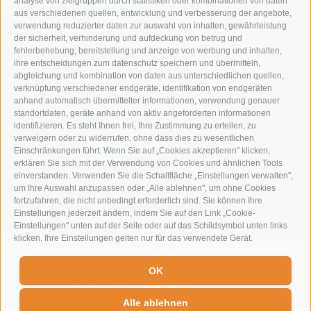
analyse von zielgruppen durch statistiken oder kombinationen von daten
aus verschiedenen quellen, entwicklung und verbesserung der angebote,
verwendung reduzierter daten zur auswahl von inhalten, gewährleistung
der sicherheit, verhinderung und aufdeckung von betrug und
TAUCHE EIN IN DIE NATUR DES
fehlerbehebung, bereitstellung und anzeige von werbung und inhalten,
LEBENS
ihre entscheidungen zum datenschutz speichern und übermitteln,
abgleichung und kombination von daten aus unterschiedlichen quellen,
verknüpfung verschiedener endgeräte, identifikation von endgeräten
SOMMERURLAUB
anhand automatisch übermittelter informationen, verwendung genauer
standortdaten, geräte anhand von aktiv angeforderten informationen
identifizieren. Es steht Ihnen frei, Ihre Zustimmung zu erteilen, zu
verweigern oder zu widerrufen, ohne dass dies zu wesentlichen
Einschränkungen führt. Wenn Sie auf „Cookies akzeptieren" klicken,
erklären Sie sich mit der Verwendung von Cookies und ähnlichen Tools
einverstanden. Verwenden Sie die Schaltfläche „Einstellungen verwalten",
um Ihre Auswahl anzupassen oder „Alle ablehnen", um ohne Cookies
fortzufahren, die nicht unbedingt erforderlich sind. Sie können Ihre
Einstellungen jederzeit ändern, indem Sie auf den Link „Cookie-
Einstellungen" unten auf der Seite oder auf das Schildsymbol unten links
klicken. Ihre Einstellungen gelten nur für das verwendete Gerät.
Hohe Gaisl
-
OK
Plätzwiese 60
-
I-39030
Prags
-
T+390474646695
-
F+39 0474 749071
-
hotel@hohegaisl.com
Alle ablehnen