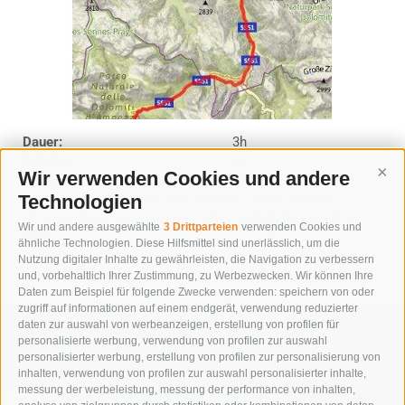
Dauer:
3h
Aufstieg:
361
Wir verwenden Cookies und andere
Cont
Abstieg:
320
Die Route von Toblach nach Cortina ist eine leichte
Technologien
Mountainbiketour entlang der alten Bahntraße. Die Tour
Wir und andere ausgewählte
3 Drittparteien
verwenden Cookies und
führt ...
ähnliche Technologien. Diese Hilfsmittel sind unerlässlich, um die
Nutzung digitaler Inhalte zu gewährleisten, die Navigation zu verbessern
weiter
und, vorbehaltlich Ihrer Zustimmung, zu Werbezwecken. Wir können Ihre
Daten zum Beispiel für folgende Zwecke verwenden: speichern von oder
zugriff auf informationen auf einem endgerät, verwendung reduzierter
daten zur auswahl von werbeanzeigen, erstellung von profilen für
personalisierte werbung, verwendung von profilen zur auswahl
personalisierter werbung, erstellung von profilen zur personalisierung von
inhalten, verwendung von profilen zur auswahl personalisierter inhalte,
messung der werbeleistung, messung der performance von inhalten,