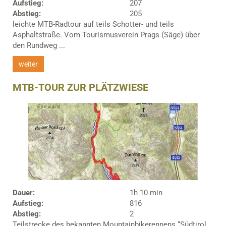
Aufstieg:
207
Abstieg:
205
leichte MTB-Radtour auf teils Schotter- und teils
Asphaltstraße. Vom Tourismusverein Prags (Säge) über
den Rundweg ...
weiter
MTB-TOUR ZUR PLÄTZWIESE
Dauer:
1h 10 min
Aufstieg:
816
Abstieg:
2
Teilstrecke des bekannten Mountainbikerennens “Südtirol