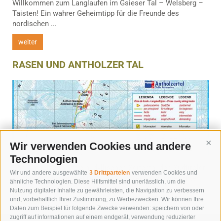
Willkommen zum Langlaufen im Gsieser Tal – Welsberg –
Taisten! Ein wahrer Geheimtipp für die Freunde des
nordischen ...
weiter
RASEN UND ANTHOLZER TAL
Wir verwenden Cookies und andere
Cont
Technologien
Das Antholzertal ist ein idyllisches Seitental des Südtiroler
Wir und andere ausgewählte
3 Drittparteien
verwenden Cookies und
Pustertals und ein wahres Langlauf-Mekka in unberührter ...
ähnliche Technologien. Diese Hilfsmittel sind unerlässlich, um die
Nutzung digitaler Inhalte zu gewährleisten, die Navigation zu verbessern
weiter
und, vorbehaltlich Ihrer Zustimmung, zu Werbezwecken. Wir können Ihre
Daten zum Beispiel für folgende Zwecke verwenden: speichern von oder
zugriff auf informationen auf einem endgerät, verwendung reduzierter