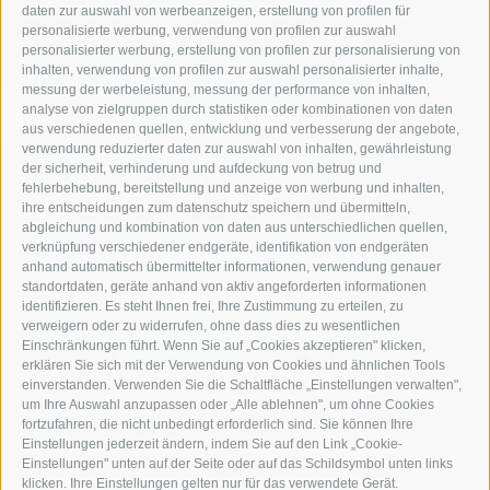
daten zur auswahl von werbeanzeigen, erstellung von profilen für
personalisierte werbung, verwendung von profilen zur auswahl
personalisierter werbung, erstellung von profilen zur personalisierung von
inhalten, verwendung von profilen zur auswahl personalisierter inhalte,
messung der werbeleistung, messung der performance von inhalten,
analyse von zielgruppen durch statistiken oder kombinationen von daten
aus verschiedenen quellen, entwicklung und verbesserung der angebote,
verwendung reduzierter daten zur auswahl von inhalten, gewährleistung
der sicherheit, verhinderung und aufdeckung von betrug und
TAUCHE EIN IN DIE NATUR DES
fehlerbehebung, bereitstellung und anzeige von werbung und inhalten,
LEBENS
ihre entscheidungen zum datenschutz speichern und übermitteln,
abgleichung und kombination von daten aus unterschiedlichen quellen,
verknüpfung verschiedener endgeräte, identifikation von endgeräten
SOMMERURLAUB
anhand automatisch übermittelter informationen, verwendung genauer
standortdaten, geräte anhand von aktiv angeforderten informationen
identifizieren. Es steht Ihnen frei, Ihre Zustimmung zu erteilen, zu
verweigern oder zu widerrufen, ohne dass dies zu wesentlichen
Einschränkungen führt. Wenn Sie auf „Cookies akzeptieren" klicken,
erklären Sie sich mit der Verwendung von Cookies und ähnlichen Tools
einverstanden. Verwenden Sie die Schaltfläche „Einstellungen verwalten",
um Ihre Auswahl anzupassen oder „Alle ablehnen", um ohne Cookies
fortzufahren, die nicht unbedingt erforderlich sind. Sie können Ihre
Einstellungen jederzeit ändern, indem Sie auf den Link „Cookie-
Einstellungen" unten auf der Seite oder auf das Schildsymbol unten links
klicken. Ihre Einstellungen gelten nur für das verwendete Gerät.