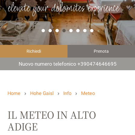
elevate your dolomites experience
Richiedi
Prenota
Nuovo numero telefonico +390474646695
Home
Hohe Gaisl
Info
Meteo
IL METEO IN ALTO
ADIGE