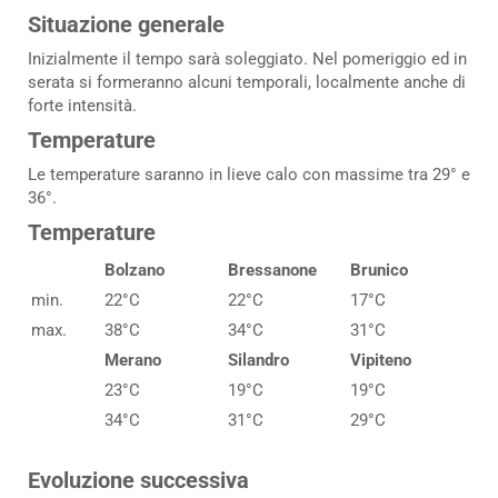
Situazione generale
Inizialmente il tempo sarà soleggiato. Nel pomeriggio ed in
serata si formeranno alcuni temporali, localmente anche di
forte intensità.
Temperature
Le temperature saranno in lieve calo con massime tra 29° e
36°.
Temperature
Bolzano
Bressanone
Brunico
min.
22°C
22°C
17°C
max.
38°C
34°C
31°C
Merano
Silandro
Vipiteno
23°C
19°C
19°C
34°C
31°C
29°C
Evoluzione successiva