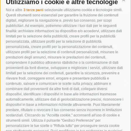
Utilizziamo i cookie e altre tecnologie
Cont
Alto Adige
Noi e altre
3 terze parti
selezionate utilizziamo cookie e tecnologie simili.
Questi strumenti sono essenziali per garantire la fruizione dei contenuti
digitali, migliorare la navigazione e, previo tuo consenso, per scopi
pubblicitari. Ad esempio, potremmo utilizzare i tuoi dati per le seguenti
finalità: archiviare informazioni su dispositivo e/o accedervi, utilizzare dati
limitati per la selezione della pubblicità, creare profili per la pubblicità
personalizzata, utilizzare profili per la selezione di pubblicità
personalizzata, creare profili per la personalizzazione dei contenuti,
utilizzare profili per la selezione di contenuti personalizzati, misurare le
prestazioni degli annunci, misurare le prestazioni dei contenuti,
comprendere il pubblico attraverso statistiche o la combinazione di dati
IMMERGITI NELLA NATURA
provenienti da fonti diverse, sviluppare e migliorare i servizi, utilizzare dati
limitati per la selezione dei contenuti, garantire la sicurezza, prevenire e
rilevare frodi, correggere errori, erogare e presentare pubblicità e
VACANZE ESTIVE
contenuto, salvare e comunicare le scelte sulla privacy, abbinare e
combinare dati provenienti da altre fonti di dati, collegare diversi
dispositivi, identificare i dispositivi in base alle informazioni trasmesse
automaticamente, utilizzare dati di geolocalizzazione precisi, riconoscere i
dispositivi in base a informazioni richieste attivamente. Puoi liberamente
prestare, rifiutare o revocare il tuo consenso senza incorrere in limitazioni
sostanziali. Cliccando su "Accetta cookie," acconsenti all'uso di cookie e
strumenti simili. Utilizza il pulsante "Gestisci Preferenze" per
personalizzare le tue scelte o "Rifiuta tutto" per proseguire senza cookie