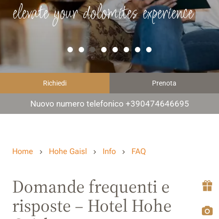
elevate your dolomites experience
Richiedi
Prenota
Nuovo numero telefonico +390474646695
Home
Hohe Gaisl
Info
FAQ
Domande frequenti e
risposte – Hotel Hohe