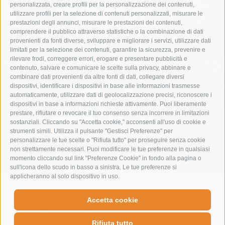
personalizzata, creare profili per la personalizzazione dei contenuti,
utilizzare profili per la selezione di contenuti personalizzati, misurare le
prestazioni degli annunci, misurare le prestazioni dei contenuti,
comprendere il pubblico attraverso statistiche o la combinazione di dati
IMMERGITI NELLA NATURA
provenienti da fonti diverse, sviluppare e migliorare i servizi, utilizzare dati
limitati per la selezione dei contenuti, garantire la sicurezza, prevenire e
rilevare frodi, correggere errori, erogare e presentare pubblicità e
VACANZE ESTIVE
contenuto, salvare e comunicare le scelte sulla privacy, abbinare e
combinare dati provenienti da altre fonti di dati, collegare diversi
dispositivi, identificare i dispositivi in base alle informazioni trasmesse
automaticamente, utilizzare dati di geolocalizzazione precisi, riconoscere i
dispositivi in base a informazioni richieste attivamente. Puoi liberamente
prestare, rifiutare o revocare il tuo consenso senza incorrere in limitazioni
sostanziali. Cliccando su "Accetta cookie," acconsenti all'uso di cookie e
strumenti simili. Utilizza il pulsante "Gestisci Preferenze" per
personalizzare le tue scelte o "Rifiuta tutto" per proseguire senza cookie
non strettamente necessari. Puoi modificare le tue preferenze in qualsiasi
momento cliccando sul link "Preferenze Cookie" in fondo alla pagina o
sull'icona dello scudo in basso a sinistra. Le tue preferenze si
applicheranno al solo dispositivo in uso.
Hohe Gaisl
-
Accetta cookie
Prato Piazza 60
-
I-39030
Braies
-
T+390474646695
-
F+39 0474 749071
-
hotel@hohegaisl.com
Rifiuta tutto