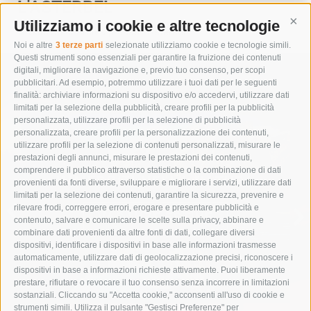
L'ASTERBEL
Utilizziamo i cookie e altre tecnologie
Cont
Noi e altre
3 terze parti
selezionate utilizziamo cookie e tecnologie simili.
Questi strumenti sono essenziali per garantire la fruizione dei contenuti
digitali, migliorare la navigazione e, previo tuo consenso, per scopi
pubblicitari. Ad esempio, potremmo utilizzare i tuoi dati per le seguenti
finalità: archiviare informazioni su dispositivo e/o accedervi, utilizzare dati
limitati per la selezione della pubblicità, creare profili per la pubblicità
personalizzata, utilizzare profili per la selezione di pubblicità
personalizzata, creare profili per la personalizzazione dei contenuti,
utilizzare profili per la selezione di contenuti personalizzati, misurare le
prestazioni degli annunci, misurare le prestazioni dei contenuti,
comprendere il pubblico attraverso statistiche o la combinazione di dati
IMMERGITI NELLA NATURA
provenienti da fonti diverse, sviluppare e migliorare i servizi, utilizzare dati
limitati per la selezione dei contenuti, garantire la sicurezza, prevenire e
rilevare frodi, correggere errori, erogare e presentare pubblicità e
VACANZE ESTIVE
contenuto, salvare e comunicare le scelte sulla privacy, abbinare e
combinare dati provenienti da altre fonti di dati, collegare diversi
dispositivi, identificare i dispositivi in base alle informazioni trasmesse
automaticamente, utilizzare dati di geolocalizzazione precisi, riconoscere i
dispositivi in base a informazioni richieste attivamente. Puoi liberamente
prestare, rifiutare o revocare il tuo consenso senza incorrere in limitazioni
sostanziali. Cliccando su "Accetta cookie," acconsenti all'uso di cookie e
strumenti simili. Utilizza il pulsante "Gestisci Preferenze" per