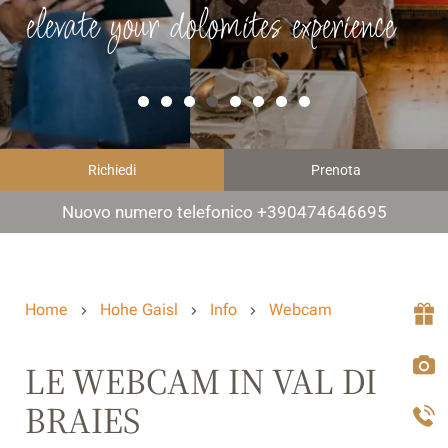
elevate your dolomites experience
Richiedi
Prenota
Nuovo numero telefonico +390474646695
Home
Hohe Gaisl
Info
Webcam
LE WEBCAM IN VAL DI
BRAIES