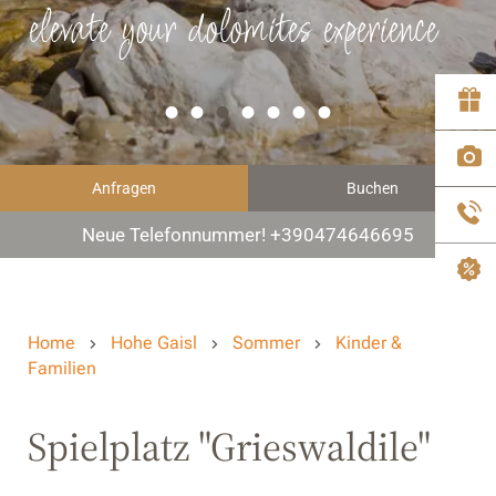
elevate your dolomites experience
Anfragen
Buchen
Neue Telefonnummer! +390474646695
Home
Hohe Gaisl
Sommer
Kinder &
Familien
Spielplatz "Grieswaldile"