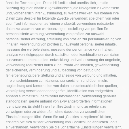
« zurück
ähnliche Technologien. Diese Hilfsmittel sind unerlässlich, um die
Nutzung digitaler Inhalte zu gewährleisten, die Navigation zu verbessern
und, vorbehaltlich Ihrer Zustimmung, zu Werbezwecken. Wir können Ihre
Daten zum Beispiel für folgende Zwecke verwenden: speichern von oder
zugriff auf informationen auf einem endgerät, verwendung reduzierter
daten zur auswahl von werbeanzeigen, erstellung von profilen für
personalisierte werbung, verwendung von profilen zur auswahl
personalisierter werbung, erstellung von profilen zur personalisierung von
inhalten, verwendung von profilen zur auswahl personalisierter inhalte,
messung der werbeleistung, messung der performance von inhalten,
analyse von zielgruppen durch statistiken oder kombinationen von daten
aus verschiedenen quellen, entwicklung und verbesserung der angebote,
verwendung reduzierter daten zur auswahl von inhalten, gewährleistung
der sicherheit, verhinderung und aufdeckung von betrug und
TAUCHE EIN IN DIE NATUR DES
fehlerbehebung, bereitstellung und anzeige von werbung und inhalten,
LEBENS
ihre entscheidungen zum datenschutz speichern und übermitteln,
abgleichung und kombination von daten aus unterschiedlichen quellen,
verknüpfung verschiedener endgeräte, identifikation von endgeräten
SOMMERURLAUB
anhand automatisch übermittelter informationen, verwendung genauer
standortdaten, geräte anhand von aktiv angeforderten informationen
identifizieren. Es steht Ihnen frei, Ihre Zustimmung zu erteilen, zu
verweigern oder zu widerrufen, ohne dass dies zu wesentlichen
Einschränkungen führt. Wenn Sie auf „Cookies akzeptieren" klicken,
erklären Sie sich mit der Verwendung von Cookies und ähnlichen Tools
einverstanden. Verwenden Sie die Schaltfläche „Einstellungen verwalten",