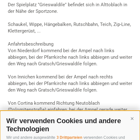
Der Spielplatz "Grieswaldile" befindet sich in Alttoblach in
der Nähe der Sportzone.
Schaukel, Wippe, Hängebalken, Rutschbahn, Teich, Zip-Line,
Klettergerüst, ...
Anfahrtsbeschreibung
Von Niederdorf kommend bei der Ampel nach links
abbiegen, bei der Pfarrkirche nach links abbiegen und weiter
den Weg nach Gratsch/Grieswaldile folgen.
Von Innichen kommend bei der Ampel nach rechts
abbiegen, bei der Pfarrkirche nach links abbiegen und weiter
den Weg nach Gratsch/Grieswaldile folgen.
Von Cortina kommend Richtung Neutoblach
(Dolomitenstraße) einfahren, bei der Ampel gerade weiter
und bei der Pfarrkirche nach links abbiegen und weiter den
Wir verwenden Cookies und andere
Cont
Weg nach Gratsch/Grieswaldile folgen.
Technologien
Wir und andere ausgewählte
3 Drittparteien
verwenden Cookies und