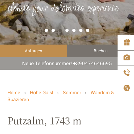
elevate your dolomites experience
Anfragen
Buchen
Neue Telefonnummer! +390474646695
Home
Hohe Gaisl
Sommer
Wandern &
Spazieren
Putzalm, 1743 m