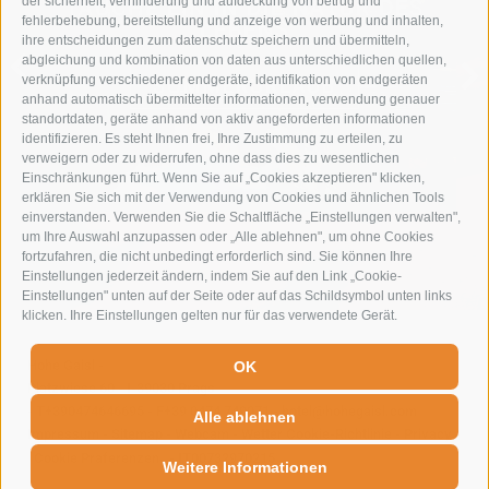
der sicherheit, verhinderung und aufdeckung von betrug und
TAUCHE EIN IN DIE NATUR DES
fehlerbehebung, bereitstellung und anzeige von werbung und inhalten,
LEBENS
ihre entscheidungen zum datenschutz speichern und übermitteln,
abgleichung und kombination von daten aus unterschiedlichen quellen,
verknüpfung verschiedener endgeräte, identifikation von endgeräten
SOMMERURLAUB
anhand automatisch übermittelter informationen, verwendung genauer
standortdaten, geräte anhand von aktiv angeforderten informationen
identifizieren. Es steht Ihnen frei, Ihre Zustimmung zu erteilen, zu
verweigern oder zu widerrufen, ohne dass dies zu wesentlichen
Einschränkungen führt. Wenn Sie auf „Cookies akzeptieren" klicken,
erklären Sie sich mit der Verwendung von Cookies und ähnlichen Tools
einverstanden. Verwenden Sie die Schaltfläche „Einstellungen verwalten",
um Ihre Auswahl anzupassen oder „Alle ablehnen", um ohne Cookies
fortzufahren, die nicht unbedingt erforderlich sind. Sie können Ihre
Einstellungen jederzeit ändern, indem Sie auf den Link „Cookie-
Einstellungen" unten auf der Seite oder auf das Schildsymbol unten links
klicken. Ihre Einstellungen gelten nur für das verwendete Gerät.
Hohe Gaisl
-
OK
Plätzwiese 60
-
I-39030
Prags
-
T+390474646695
-
F+39 0474 749071
-
hotel@hohegaisl.com
Alle ablehnen
Impressum
-
Sitemap
-
Webcam
-
Wetter
Cookie-Richtlinie
-
Privacy
-
Cookie Präferenzen
-
IT00732970215
Weitere Informationen