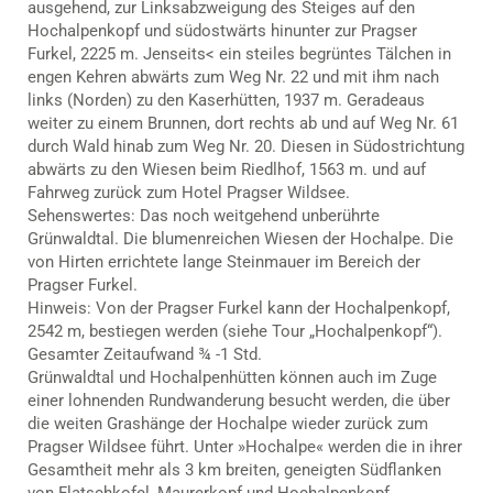
ausgehend, zur Linksabzweigung des Steiges auf den
Hochalpenkopf und südostwärts hinunter zur Pragser
Furkel, 2225 m. Jenseits< ein steiles begrüntes Tälchen in
engen Kehren abwärts zum Weg Nr. 22 und mit ihm nach
links (Norden) zu den Kaserhütten, 1937 m. Geradeaus
weiter zu einem Brunnen, dort rechts ab und auf Weg Nr. 61
durch Wald hinab zum Weg Nr. 20. Diesen in Südostrichtung
abwärts zu den Wiesen beim Riedlhof, 1563 m. und auf
Fahrweg zurück zum Hotel Pragser Wildsee.
Sehenswertes: Das noch weitgehend unberührte
Grünwaldtal. Die blumenreichen Wiesen der Hochalpe. Die
von Hirten errichtete lange Steinmauer im Bereich der
Pragser Furkel.
Hinweis: Von der Pragser Furkel kann der Hochalpenkopf,
2542 m, bestiegen werden (siehe Tour „Hochalpenkopf“).
Gesamter Zeitaufwand ¾ -1 Std.
Grünwaldtal und Hochalpenhütten können auch im Zuge
einer lohnenden Rundwanderung besucht werden, die über
die weiten Grashänge der Hochalpe wieder zurück zum
Pragser Wildsee führt. Unter »Hochalpe« werden die in ihrer
Gesamtheit mehr als 3 km breiten, geneigten Südflanken
von Flatschkofel, Maurerkopf und Hochalpenkopf