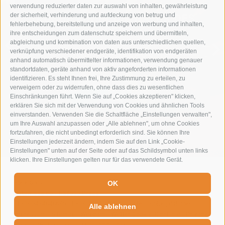
verwendung reduzierter daten zur auswahl von inhalten, gewährleistung
der sicherheit, verhinderung und aufdeckung von betrug und
TAUCHE EIN IN DIE NATUR DES
fehlerbehebung, bereitstellung und anzeige von werbung und inhalten,
LEBENS
ihre entscheidungen zum datenschutz speichern und übermitteln,
abgleichung und kombination von daten aus unterschiedlichen quellen,
verknüpfung verschiedener endgeräte, identifikation von endgeräten
SOMMERURLAUB
anhand automatisch übermittelter informationen, verwendung genauer
standortdaten, geräte anhand von aktiv angeforderten informationen
identifizieren. Es steht Ihnen frei, Ihre Zustimmung zu erteilen, zu
verweigern oder zu widerrufen, ohne dass dies zu wesentlichen
Einschränkungen führt. Wenn Sie auf „Cookies akzeptieren" klicken,
erklären Sie sich mit der Verwendung von Cookies und ähnlichen Tools
einverstanden. Verwenden Sie die Schaltfläche „Einstellungen verwalten",
um Ihre Auswahl anzupassen oder „Alle ablehnen", um ohne Cookies
fortzufahren, die nicht unbedingt erforderlich sind. Sie können Ihre
Einstellungen jederzeit ändern, indem Sie auf den Link „Cookie-
Einstellungen" unten auf der Seite oder auf das Schildsymbol unten links
klicken. Ihre Einstellungen gelten nur für das verwendete Gerät.
Hohe Gaisl
-
OK
Plätzwiese 60
-
I-39030
Prags
-
T+390474646695
-
F+39 0474 749071
-
hotel@hohegaisl.com
Alle ablehnen
Impressum
-
Sitemap
-
Webcam
-
Wetter
Cookie-Richtlinie
-
Privacy
-