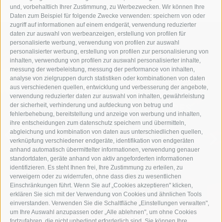
und, vorbehaltlich Ihrer Zustimmung, zu Werbezwecken. Wir können Ihre
Daten zum Beispiel für folgende Zwecke verwenden: speichern von oder
zugriff auf informationen auf einem endgerät, verwendung reduzierter
daten zur auswahl von werbeanzeigen, erstellung von profilen für
personalisierte werbung, verwendung von profilen zur auswahl
personalisierter werbung, erstellung von profilen zur personalisierung von
inhalten, verwendung von profilen zur auswahl personalisierter inhalte,
messung der werbeleistung, messung der performance von inhalten,
analyse von zielgruppen durch statistiken oder kombinationen von daten
aus verschiedenen quellen, entwicklung und verbesserung der angebote,
verwendung reduzierter daten zur auswahl von inhalten, gewährleistung
der sicherheit, verhinderung und aufdeckung von betrug und
TAUCHE EIN IN DIE NATUR DES
fehlerbehebung, bereitstellung und anzeige von werbung und inhalten,
LEBENS
ihre entscheidungen zum datenschutz speichern und übermitteln,
abgleichung und kombination von daten aus unterschiedlichen quellen,
verknüpfung verschiedener endgeräte, identifikation von endgeräten
SOMMERURLAUB
anhand automatisch übermittelter informationen, verwendung genauer
standortdaten, geräte anhand von aktiv angeforderten informationen
identifizieren. Es steht Ihnen frei, Ihre Zustimmung zu erteilen, zu
verweigern oder zu widerrufen, ohne dass dies zu wesentlichen
Einschränkungen führt. Wenn Sie auf „Cookies akzeptieren" klicken,
erklären Sie sich mit der Verwendung von Cookies und ähnlichen Tools
einverstanden. Verwenden Sie die Schaltfläche „Einstellungen verwalten",
um Ihre Auswahl anzupassen oder „Alle ablehnen", um ohne Cookies
fortzufahren, die nicht unbedingt erforderlich sind. Sie können Ihre