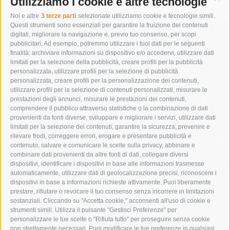
Utilizziamo i cookie e altre tecnologie
Cont
Noi e altre
3 terze parti
selezionate utilizziamo cookie e tecnologie simili.
Questi strumenti sono essenziali per garantire la fruizione dei contenuti
digitali, migliorare la navigazione e, previo tuo consenso, per scopi
pubblicitari. Ad esempio, potremmo utilizzare i tuoi dati per le seguenti
finalità: archiviare informazioni su dispositivo e/o accedervi, utilizzare dati
limitati per la selezione della pubblicità, creare profili per la pubblicità
personalizzata, utilizzare profili per la selezione di pubblicità
personalizzata, creare profili per la personalizzazione dei contenuti,
utilizzare profili per la selezione di contenuti personalizzati, misurare le
prestazioni degli annunci, misurare le prestazioni dei contenuti,
comprendere il pubblico attraverso statistiche o la combinazione di dati
IMMERGITI NELLA NATURA
provenienti da fonti diverse, sviluppare e migliorare i servizi, utilizzare dati
limitati per la selezione dei contenuti, garantire la sicurezza, prevenire e
rilevare frodi, correggere errori, erogare e presentare pubblicità e
VACANZE ESTIVE
contenuto, salvare e comunicare le scelte sulla privacy, abbinare e
combinare dati provenienti da altre fonti di dati, collegare diversi
dispositivi, identificare i dispositivi in base alle informazioni trasmesse
automaticamente, utilizzare dati di geolocalizzazione precisi, riconoscere i
dispositivi in base a informazioni richieste attivamente. Puoi liberamente
prestare, rifiutare o revocare il tuo consenso senza incorrere in limitazioni
sostanziali. Cliccando su "Accetta cookie," acconsenti all'uso di cookie e
strumenti simili. Utilizza il pulsante "Gestisci Preferenze" per
personalizzare le tue scelte o "Rifiuta tutto" per proseguire senza cookie
non strettamente necessari. Puoi modificare le tue preferenze in qualsiasi