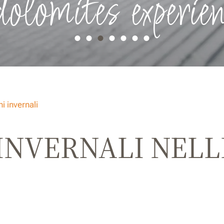
dolomites experien
i invernali
 INVERNALI NELL