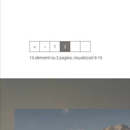
«
‹
1
2
›
»
10 elementi su 2 pagine, visualizzati 9-10