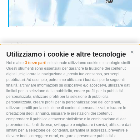
« Indietro
Utilizziamo i cookie e altre tecnologie
Cont
Noi e altre
3 terze parti
selezionate utilizziamo cookie e tecnologie simili.
Questi strumenti sono essenziali per garantire la fruizione dei contenuti
digitali, migliorare la navigazione e, previo tuo consenso, per scopi
pubblicitari. Ad esempio, potremmo utilizzare i tuoi dati per le seguenti
finalità: archiviare informazioni su dispositivo e/o accedervi, utilizzare dati
limitati per la selezione della pubblicità, creare profili per la pubblicità
personalizzata, utilizzare profili per la selezione di pubblicità
personalizzata, creare profili per la personalizzazione dei contenuti,
utilizzare profili per la selezione di contenuti personalizzati, misurare le
prestazioni degli annunci, misurare le prestazioni dei contenuti,
comprendere il pubblico attraverso statistiche o la combinazione di dati
IMMERGITI NELLA NATURA
provenienti da fonti diverse, sviluppare e migliorare i servizi, utilizzare dati
limitati per la selezione dei contenuti, garantire la sicurezza, prevenire e
rilevare frodi, correggere errori, erogare e presentare pubblicità e