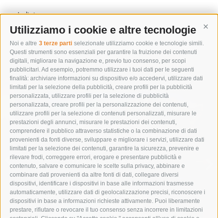
« Indietro
Utilizziamo i cookie e altre tecnologie
Cont
Noi e altre
3 terze parti
selezionate utilizziamo cookie e tecnologie simili.
Questi strumenti sono essenziali per garantire la fruizione dei contenuti
digitali, migliorare la navigazione e, previo tuo consenso, per scopi
pubblicitari. Ad esempio, potremmo utilizzare i tuoi dati per le seguenti
finalità: archiviare informazioni su dispositivo e/o accedervi, utilizzare dati
limitati per la selezione della pubblicità, creare profili per la pubblicità
personalizzata, utilizzare profili per la selezione di pubblicità
personalizzata, creare profili per la personalizzazione dei contenuti,
utilizzare profili per la selezione di contenuti personalizzati, misurare le
prestazioni degli annunci, misurare le prestazioni dei contenuti,
comprendere il pubblico attraverso statistiche o la combinazione di dati
IMMERGITI NELLA NATURA
provenienti da fonti diverse, sviluppare e migliorare i servizi, utilizzare dati
limitati per la selezione dei contenuti, garantire la sicurezza, prevenire e
rilevare frodi, correggere errori, erogare e presentare pubblicità e
VACANZE ESTIVE
contenuto, salvare e comunicare le scelte sulla privacy, abbinare e
combinare dati provenienti da altre fonti di dati, collegare diversi
dispositivi, identificare i dispositivi in base alle informazioni trasmesse
automaticamente, utilizzare dati di geolocalizzazione precisi, riconoscere i
dispositivi in base a informazioni richieste attivamente. Puoi liberamente
prestare, rifiutare o revocare il tuo consenso senza incorrere in limitazioni