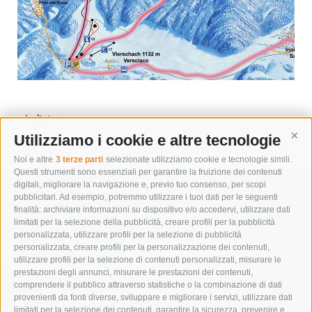
« Indietro
Utilizziamo i cookie e altre tecnologie
Cont
Noi e altre
3 terze parti
selezionate utilizziamo cookie e tecnologie simili.
Questi strumenti sono essenziali per garantire la fruizione dei contenuti
digitali, migliorare la navigazione e, previo tuo consenso, per scopi
pubblicitari. Ad esempio, potremmo utilizzare i tuoi dati per le seguenti
finalità: archiviare informazioni su dispositivo e/o accedervi, utilizzare dati
limitati per la selezione della pubblicità, creare profili per la pubblicità
personalizzata, utilizzare profili per la selezione di pubblicità
personalizzata, creare profili per la personalizzazione dei contenuti,
utilizzare profili per la selezione di contenuti personalizzati, misurare le
prestazioni degli annunci, misurare le prestazioni dei contenuti,
comprendere il pubblico attraverso statistiche o la combinazione di dati
IMMERGITI NELLA NATURA
provenienti da fonti diverse, sviluppare e migliorare i servizi, utilizzare dati
limitati per la selezione dei contenuti, garantire la sicurezza, prevenire e