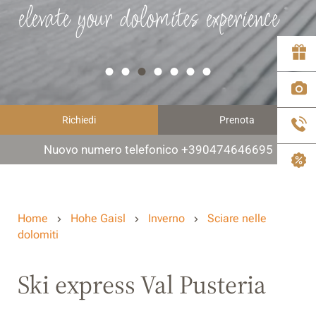
elevate your dolomites experience
Richiedi
Prenota
Nuovo numero telefonico +390474646695
Home
Hohe Gaisl
Inverno
Sciare nelle
dolomiti
Ski express Val Pusteria