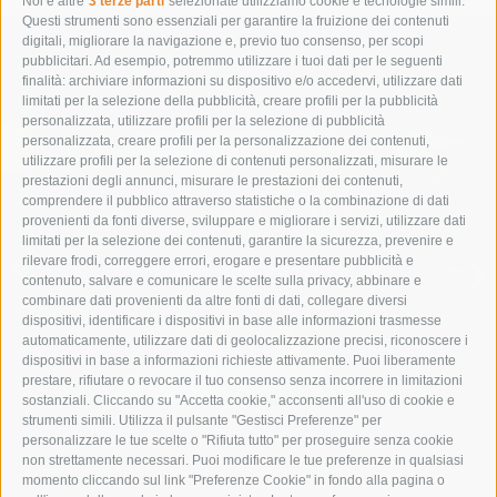
Noi e altre
3 terze parti
selezionate utilizziamo cookie e tecnologie simili.
Questi strumenti sono essenziali per garantire la fruizione dei contenuti
digitali, migliorare la navigazione e, previo tuo consenso, per scopi
pubblicitari. Ad esempio, potremmo utilizzare i tuoi dati per le seguenti
finalità: archiviare informazioni su dispositivo e/o accedervi, utilizzare dati
limitati per la selezione della pubblicità, creare profili per la pubblicità
personalizzata, utilizzare profili per la selezione di pubblicità
personalizzata, creare profili per la personalizzazione dei contenuti,
utilizzare profili per la selezione di contenuti personalizzati, misurare le
prestazioni degli annunci, misurare le prestazioni dei contenuti,
comprendere il pubblico attraverso statistiche o la combinazione di dati
IMMERGITI NELLA NATURA
provenienti da fonti diverse, sviluppare e migliorare i servizi, utilizzare dati
limitati per la selezione dei contenuti, garantire la sicurezza, prevenire e
rilevare frodi, correggere errori, erogare e presentare pubblicità e
VACANZE ESTIVE
contenuto, salvare e comunicare le scelte sulla privacy, abbinare e
combinare dati provenienti da altre fonti di dati, collegare diversi
dispositivi, identificare i dispositivi in base alle informazioni trasmesse
automaticamente, utilizzare dati di geolocalizzazione precisi, riconoscere i
dispositivi in base a informazioni richieste attivamente. Puoi liberamente
prestare, rifiutare o revocare il tuo consenso senza incorrere in limitazioni
sostanziali. Cliccando su "Accetta cookie," acconsenti all'uso di cookie e
strumenti simili. Utilizza il pulsante "Gestisci Preferenze" per
personalizzare le tue scelte o "Rifiuta tutto" per proseguire senza cookie
non strettamente necessari. Puoi modificare le tue preferenze in qualsiasi
momento cliccando sul link "Preferenze Cookie" in fondo alla pagina o