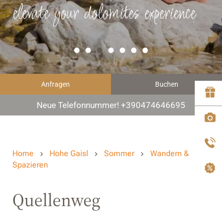
elevate your dolomites experience
Anfragen
Buchen
Neue Telefonnummer! +390474646695
Home
Hohe Gaisl
Sommer
Wandern &
Spazieren
Quellenweg