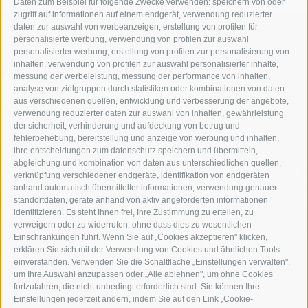
Daten zum Beispiel für folgende Zwecke verwenden: speichern von oder
zugriff auf informationen auf einem endgerät, verwendung reduzierter
daten zur auswahl von werbeanzeigen, erstellung von profilen für
personalisierte werbung, verwendung von profilen zur auswahl
personalisierter werbung, erstellung von profilen zur personalisierung von
inhalten, verwendung von profilen zur auswahl personalisierter inhalte,
messung der werbeleistung, messung der performance von inhalten,
analyse von zielgruppen durch statistiken oder kombinationen von daten
aus verschiedenen quellen, entwicklung und verbesserung der angebote,
verwendung reduzierter daten zur auswahl von inhalten, gewährleistung
der sicherheit, verhinderung und aufdeckung von betrug und
TAUCHE EIN IN DIE NATUR DES
fehlerbehebung, bereitstellung und anzeige von werbung und inhalten,
LEBENS
ihre entscheidungen zum datenschutz speichern und übermitteln,
abgleichung und kombination von daten aus unterschiedlichen quellen,
verknüpfung verschiedener endgeräte, identifikation von endgeräten
SOMMERURLAUB
anhand automatisch übermittelter informationen, verwendung genauer
standortdaten, geräte anhand von aktiv angeforderten informationen
identifizieren. Es steht Ihnen frei, Ihre Zustimmung zu erteilen, zu
verweigern oder zu widerrufen, ohne dass dies zu wesentlichen
Einschränkungen führt. Wenn Sie auf „Cookies akzeptieren" klicken,
erklären Sie sich mit der Verwendung von Cookies und ähnlichen Tools
einverstanden. Verwenden Sie die Schaltfläche „Einstellungen verwalten",
um Ihre Auswahl anzupassen oder „Alle ablehnen", um ohne Cookies
fortzufahren, die nicht unbedingt erforderlich sind. Sie können Ihre
Einstellungen jederzeit ändern, indem Sie auf den Link „Cookie-