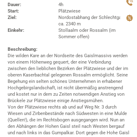
Dauer:
4h
Start:
Plätzwiese
Ziel:
Nordostabhang der Schlechtgaisl,
ca. 2340 m
Einkehr:
Stollaalm oder Rossalm (im
Sommer offen)
Beschreibung:
Die wilden Kare an der Nordseite des Gaislmassivs werden
von einem Höhenweg gequert, der eine Verbindung
zwischen den lieblichen Bezirken der Plätzwiese und der im
oberen Kaserbachtal gelegenen Rossalm ermöglicht. Seine
Begehung ein selten schönes Unternehmen in erhabener
Hochgebirgslandschaft, ist nicht übermäßig anstrengend
und kostet nur in dem zu Zeiten notwendigen Anstieg von
Brückele zur Plätzwiese einige Anstiegsmühen.
Von der Plätzwiese rechts ab und auf Weg Nr. 3 durch
Wiesen und Zirbenbestände nach Südwesten in eine Mulde
(Quellen!), die im Rechtsbogen ausgegangen wird. Nun an
den Abhängen der Hohen Gaisl steil nach Westen bergauf
und nach links in das Gumpalkar. Dort gegen die Hohe Gaisl