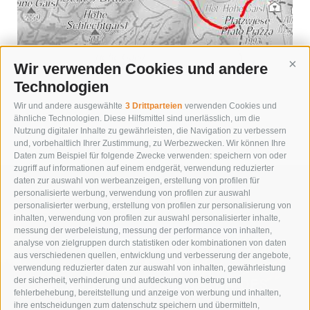
Wir verwenden Cookies und andere
Cont
Technologien
Wir und andere ausgewählte
3 Drittparteien
verwenden Cookies und
« zurück
ähnliche Technologien. Diese Hilfsmittel sind unerlässlich, um die
Nutzung digitaler Inhalte zu gewährleisten, die Navigation zu verbessern
und, vorbehaltlich Ihrer Zustimmung, zu Werbezwecken. Wir können Ihre
Daten zum Beispiel für folgende Zwecke verwenden: speichern von oder
zugriff auf informationen auf einem endgerät, verwendung reduzierter
daten zur auswahl von werbeanzeigen, erstellung von profilen für
personalisierte werbung, verwendung von profilen zur auswahl
personalisierter werbung, erstellung von profilen zur personalisierung von
inhalten, verwendung von profilen zur auswahl personalisierter inhalte,
messung der werbeleistung, messung der performance von inhalten,
analyse von zielgruppen durch statistiken oder kombinationen von daten
aus verschiedenen quellen, entwicklung und verbesserung der angebote,
verwendung reduzierter daten zur auswahl von inhalten, gewährleistung
der sicherheit, verhinderung und aufdeckung von betrug und
TAUCHE EIN IN DIE NATUR DES
fehlerbehebung, bereitstellung und anzeige von werbung und inhalten,
LEBENS
ihre entscheidungen zum datenschutz speichern und übermitteln,