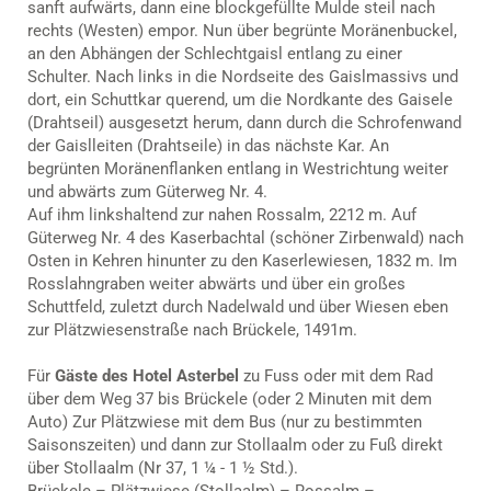
sanft aufwärts, dann eine blockgefüllte Mulde steil nach
rechts (Westen) empor. Nun über begrünte Moränenbuckel,
an den Abhängen der Schlechtgaisl entlang zu einer
Schulter. Nach links in die Nordseite des Gaislmassivs und
dort, ein Schuttkar querend, um die Nordkante des Gaisele
(Drahtseil) ausgesetzt herum, dann durch die Schrofenwand
der Gaislleiten (Drahtseile) in das nächste Kar. An
begrünten Moränenflanken entlang in Westrichtung weiter
und abwärts zum Güterweg Nr. 4.
Auf ihm linkshaltend zur nahen Rossalm, 2212 m. Auf
Güterweg Nr. 4 des Kaserbachtal (schöner Zirbenwald) nach
Osten in Kehren hinunter zu den Kaserlewiesen, 1832 m. Im
Rosslahngraben weiter abwärts und über ein großes
Schuttfeld, zuletzt durch Nadelwald und über Wiesen eben
zur Plätzwiesenstraße nach Brückele, 1491m.
Für
Gäste des Hotel Asterbel
zu Fuss oder mit dem Rad
über dem Weg 37 bis Brückele (oder 2 Minuten mit dem
Auto) Zur Plätzwiese mit dem Bus (nur zu bestimmten
Saisonszeiten) und dann zur Stollaalm oder zu Fuß direkt
über Stollaalm (Nr 37, 1 ¼ - 1 ½ Std.).
Brückele – Plätzwiese (Stollaalm) – Rossalm –