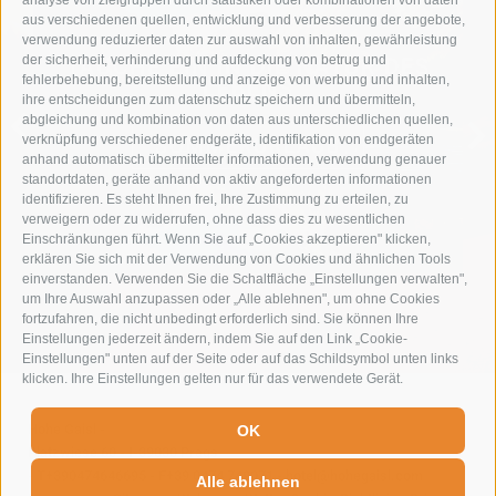
analyse von zielgruppen durch statistiken oder kombinationen von daten
aus verschiedenen quellen, entwicklung und verbesserung der angebote,
verwendung reduzierter daten zur auswahl von inhalten, gewährleistung
der sicherheit, verhinderung und aufdeckung von betrug und
TAUCHE EIN IN DIE NATUR DES
fehlerbehebung, bereitstellung und anzeige von werbung und inhalten,
LEBENS
ihre entscheidungen zum datenschutz speichern und übermitteln,
abgleichung und kombination von daten aus unterschiedlichen quellen,
verknüpfung verschiedener endgeräte, identifikation von endgeräten
SOMMERURLAUB
anhand automatisch übermittelter informationen, verwendung genauer
standortdaten, geräte anhand von aktiv angeforderten informationen
identifizieren. Es steht Ihnen frei, Ihre Zustimmung zu erteilen, zu
verweigern oder zu widerrufen, ohne dass dies zu wesentlichen
Einschränkungen führt. Wenn Sie auf „Cookies akzeptieren" klicken,
erklären Sie sich mit der Verwendung von Cookies und ähnlichen Tools
einverstanden. Verwenden Sie die Schaltfläche „Einstellungen verwalten",
um Ihre Auswahl anzupassen oder „Alle ablehnen", um ohne Cookies
fortzufahren, die nicht unbedingt erforderlich sind. Sie können Ihre
Einstellungen jederzeit ändern, indem Sie auf den Link „Cookie-
Einstellungen" unten auf der Seite oder auf das Schildsymbol unten links
klicken. Ihre Einstellungen gelten nur für das verwendete Gerät.
Hohe Gaisl
-
OK
Plätzwiese 60
-
I-39030
Prags
-
T+390474646695
-
F+39 0474 749071
-
hotel@hohegaisl.com
Alle ablehnen