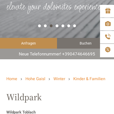
elevate your dolomites experience
Anfragen
Buchen
Neue Telefonnummer! +390474646695
Home
Hohe Gaisl
Winter
Kinder & Familien
Wildpark
Wildpark Toblach