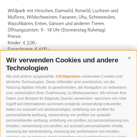
Wildpark mit Hirschen, Damwild, Rotwild, Luchsen und
Muflons, Wildschweinen, Fasanen, Uhu, Schneeeulen,
Waschbären, Enten, Gänsen und anderen Tieren.
Öffnungszeiten: 9 - 18 Uhr (Donnerstag Ruhetag)
Preise:
Kinder: € 2,00.-
Erwachsene: € 4,00.-
Weitere Informationen in der Gustav Mahler Stube:
Wir verwenden Cookies und andere
Cont
Tel: +39 0474 972347
Technologien
Wir und andere ausgewählte
3 Drittparteien
verwenden Cookies und
« zurück
ähnliche Technologien. Diese Hilfsmittel sind unerlässlich, um die
Nutzung digitaler Inhalte zu gewährleisten, die Navigation zu verbessern
und, vorbehaltlich Ihrer Zustimmung, zu Werbezwecken. Wir können Ihre
Daten zum Beispiel für folgende Zwecke verwenden: speichern von oder
zugriff auf informationen auf einem endgerät, verwendung reduzierter
daten zur auswahl von werbeanzeigen, erstellung von profilen für
personalisierte werbung, verwendung von profilen zur auswahl
personalisierter werbung, erstellung von profilen zur personalisierung von
inhalten, verwendung von profilen zur auswahl personalisierter inhalte,
messung der werbeleistung, messung der performance von inhalten,