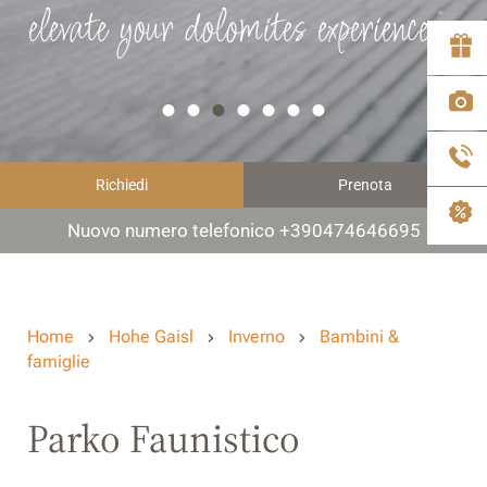
elevate your dolomites experience
Richiedi
Prenota
Nuovo numero telefonico +390474646695
Home
Hohe Gaisl
Inverno
Bambini &
famiglie
Parko Faunistico