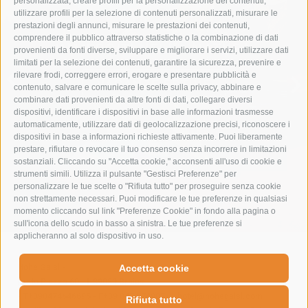
personalizzata, creare profili per la personalizzazione dei contenuti,
utilizzare profili per la selezione di contenuti personalizzati, misurare le
prestazioni degli annunci, misurare le prestazioni dei contenuti,
comprendere il pubblico attraverso statistiche o la combinazione di dati
IMMERGITI NELLA NATURA
provenienti da fonti diverse, sviluppare e migliorare i servizi, utilizzare dati
limitati per la selezione dei contenuti, garantire la sicurezza, prevenire e
rilevare frodi, correggere errori, erogare e presentare pubblicità e
VACANZE ESTIVE
contenuto, salvare e comunicare le scelte sulla privacy, abbinare e
combinare dati provenienti da altre fonti di dati, collegare diversi
dispositivi, identificare i dispositivi in base alle informazioni trasmesse
automaticamente, utilizzare dati di geolocalizzazione precisi, riconoscere i
dispositivi in base a informazioni richieste attivamente. Puoi liberamente
prestare, rifiutare o revocare il tuo consenso senza incorrere in limitazioni
sostanziali. Cliccando su "Accetta cookie," acconsenti all'uso di cookie e
strumenti simili. Utilizza il pulsante "Gestisci Preferenze" per
personalizzare le tue scelte o "Rifiuta tutto" per proseguire senza cookie
non strettamente necessari. Puoi modificare le tue preferenze in qualsiasi
momento cliccando sul link "Preferenze Cookie" in fondo alla pagina o
sull'icona dello scudo in basso a sinistra. Le tue preferenze si
applicheranno al solo dispositivo in uso.
Hohe Gaisl
-
Accetta cookie
Prato Piazza 60
-
I-39030
Braies
-
T+390474646695
-
F+39 0474 749071
-
hotel@hohegaisl.com
Rifiuta tutto