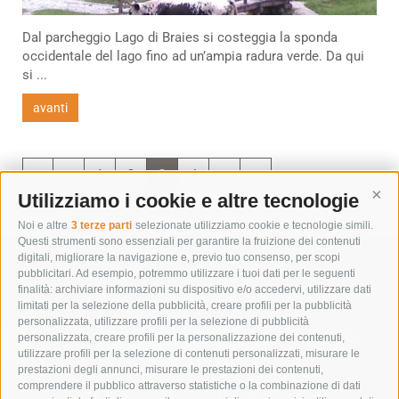
Dal parcheggio Lago di Braies si costeggia la sponda
occidentale del lago fino ad un’ampia radura verde. Da qui
si ...
avanti
«
‹
1
2
3
4
›
»
Utilizziamo i cookie e altre tecnologie
Cont
31 elementi su 4 pagine, visualizzati 17-24
Noi e altre
3 terze parti
selezionate utilizziamo cookie e tecnologie simili.
Questi strumenti sono essenziali per garantire la fruizione dei contenuti
digitali, migliorare la navigazione e, previo tuo consenso, per scopi
pubblicitari. Ad esempio, potremmo utilizzare i tuoi dati per le seguenti
finalità: archiviare informazioni su dispositivo e/o accedervi, utilizzare dati
limitati per la selezione della pubblicità, creare profili per la pubblicità
personalizzata, utilizzare profili per la selezione di pubblicità
personalizzata, creare profili per la personalizzazione dei contenuti,
utilizzare profili per la selezione di contenuti personalizzati, misurare le
prestazioni degli annunci, misurare le prestazioni dei contenuti,
comprendere il pubblico attraverso statistiche o la combinazione di dati