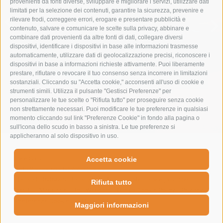
IMMERGITI NELLA NATURA
provenienti da fonti diverse, sviluppare e migliorare i servizi, utilizzare dati
limitati per la selezione dei contenuti, garantire la sicurezza, prevenire e
rilevare frodi, correggere errori, erogare e presentare pubblicità e
VACANZE ESTIVE
contenuto, salvare e comunicare le scelte sulla privacy, abbinare e
combinare dati provenienti da altre fonti di dati, collegare diversi
dispositivi, identificare i dispositivi in base alle informazioni trasmesse
automaticamente, utilizzare dati di geolocalizzazione precisi, riconoscere i
dispositivi in base a informazioni richieste attivamente. Puoi liberamente
prestare, rifiutare o revocare il tuo consenso senza incorrere in limitazioni
sostanziali. Cliccando su "Accetta cookie," acconsenti all'uso di cookie e
strumenti simili. Utilizza il pulsante "Gestisci Preferenze" per
personalizzare le tue scelte o "Rifiuta tutto" per proseguire senza cookie
non strettamente necessari. Puoi modificare le tue preferenze in qualsiasi
momento cliccando sul link "Preferenze Cookie" in fondo alla pagina o
sull'icona dello scudo in basso a sinistra. Le tue preferenze si
applicheranno al solo dispositivo in uso.
Hohe Gaisl
-
Accetta cookie
Prato Piazza 60
-
I-39030
Braies
-
T+390474646695
-
F+39 0474 749071
-
hotel@hohegaisl.com
Rifiuta tutto
Credits
-
Mappa del sito
-
Webcam
-
Tempo
Cookie Policy
-
Privacy
-
Preferenze Cookies
-
IT00732970215
Maggiori informazioni