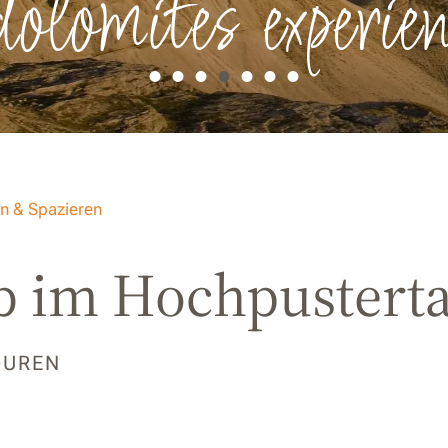
dolomites experien
n & Spazieren
 im Hochpusterta
OUREN