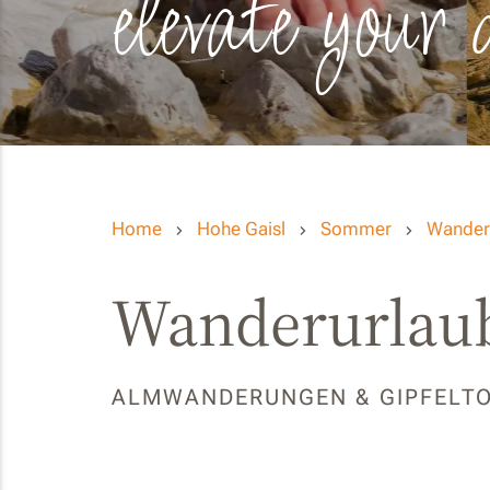
elevate your 
Home
Hohe Gaisl
Sommer
Wander
Wanderurlaub
ALMWANDERUNGEN & GIPFELT