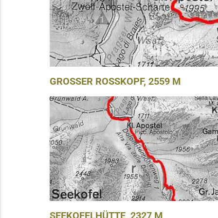
GROSSER ROSSKOPF, 2559 M
SEEKOFELHÜTTE, 2327 M