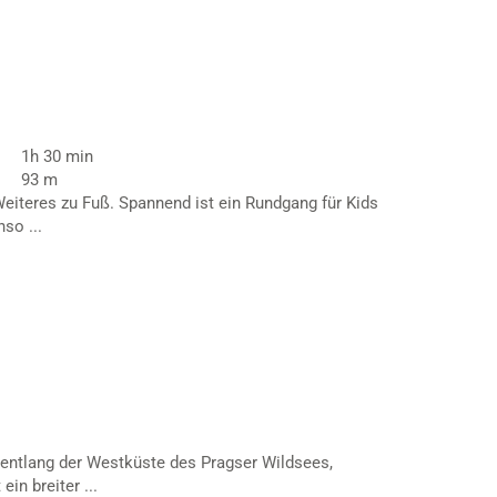
1h 30 min
93 m
eiteres zu Fuß. Spannend ist ein Rundgang für Kids
so ...
entlang der Westküste des Pragser Wildsees,
in breiter ...