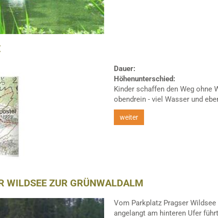
E
Dauer:
Höhenunterschied:
Kinder schaffen den Weg ohne W
obendrein - viel Wasser und eben
weiter
R WILDSEE ZUR GRÜNWALDALM
Vom Parkplatz Pragser Wildsee 
angelangt am hinteren Ufer führt e