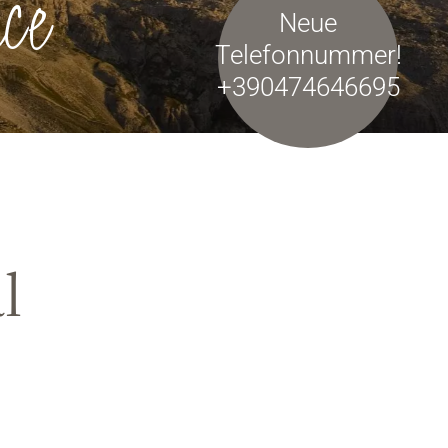
ce
Neue
Telefonnummer!
+390474646695
l