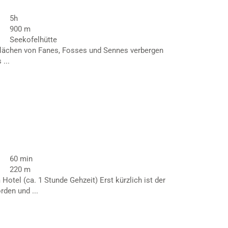
5h
900 m
Seekofelhütte
lächen von Fanes, Fosses und Sennes verbergen
...
60 min
220 m
tel (ca. 1 Stunde Gehzeit) Erst kürzlich ist der
rden und ...