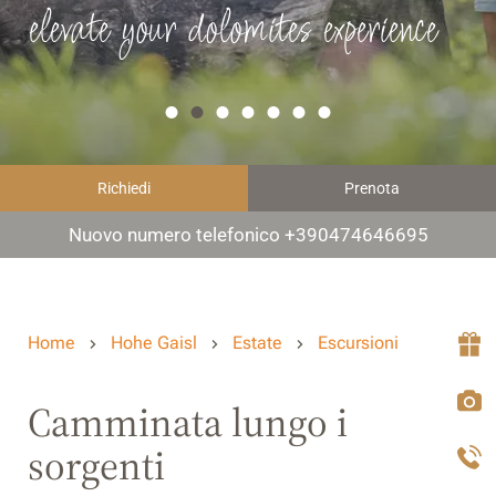
elevate your dolomites experience
Richiedi
Prenota
Nuovo numero telefonico +390474646695
Home
Hohe Gaisl
Estate
Escursioni
Camminata lungo i
sorgenti