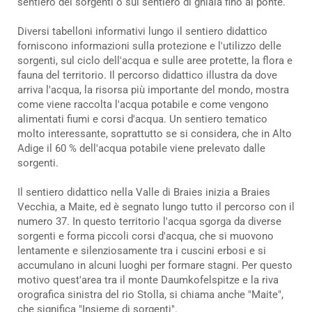
sentiero dei sorgenti o sul sentiero di ghiaia fino al ponte.
Diversi tabelloni informativi lungo il sentiero didattico
forniscono informazioni sulla protezione e l'utilizzo delle
sorgenti, sul ciclo dell'acqua e sulle aree protette, la flora e
fauna del territorio. Il percorso didattico illustra da dove
arriva l'acqua, la risorsa più importante del mondo, mostra
come viene raccolta l'acqua potabile e come vengono
alimentati fiumi e corsi d'acqua. Un sentiero tematico
molto interessante, soprattutto se si considera, che in Alto
Adige il 60 % dell'acqua potabile viene prelevato dalle
sorgenti.
Il sentiero didattico nella Valle di Braies inizia a Braies
Vecchia, a Maite, ed è segnato lungo tutto il percorso con il
numero 37. In questo territorio l'acqua sgorga da diverse
sorgenti e forma piccoli corsi d'acqua, che si muovono
lentamente e silenziosamente tra i cuscini erbosi e si
accumulano in alcuni luoghi per formare stagni. Per questo
motivo quest'area tra il monte Daumkofelspitze e la riva
orografica sinistra del rio Stolla, si chiama anche "Maite",
che significa "Insieme di sorgenti".