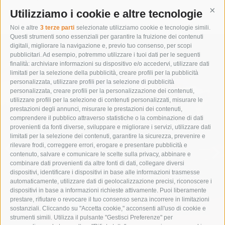
Utilizziamo i cookie e altre tecnologie
Cont
Noi e altre
3 terze parti
selezionate utilizziamo cookie e tecnologie simili.
Questi strumenti sono essenziali per garantire la fruizione dei contenuti
digitali, migliorare la navigazione e, previo tuo consenso, per scopi
pubblicitari. Ad esempio, potremmo utilizzare i tuoi dati per le seguenti
finalità: archiviare informazioni su dispositivo e/o accedervi, utilizzare dati
limitati per la selezione della pubblicità, creare profili per la pubblicità
personalizzata, utilizzare profili per la selezione di pubblicità
personalizzata, creare profili per la personalizzazione dei contenuti,
utilizzare profili per la selezione di contenuti personalizzati, misurare le
prestazioni degli annunci, misurare le prestazioni dei contenuti,
comprendere il pubblico attraverso statistiche o la combinazione di dati
IMMERGITI NELLA NATURA
provenienti da fonti diverse, sviluppare e migliorare i servizi, utilizzare dati
limitati per la selezione dei contenuti, garantire la sicurezza, prevenire e
rilevare frodi, correggere errori, erogare e presentare pubblicità e
VACANZE ESTIVE
contenuto, salvare e comunicare le scelte sulla privacy, abbinare e
combinare dati provenienti da altre fonti di dati, collegare diversi
dispositivi, identificare i dispositivi in base alle informazioni trasmesse
automaticamente, utilizzare dati di geolocalizzazione precisi, riconoscere i
dispositivi in base a informazioni richieste attivamente. Puoi liberamente
prestare, rifiutare o revocare il tuo consenso senza incorrere in limitazioni
sostanziali. Cliccando su "Accetta cookie," acconsenti all'uso di cookie e
strumenti simili. Utilizza il pulsante "Gestisci Preferenze" per